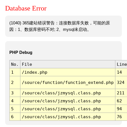
Database Error
(1040) 365建站错误警告：连接数据库失败，可能的原
因：1、数据库密码不对; 2、mysql未启动。
PHP Debug
No.
File
Line
1
/index.php
14
2
/source/function/function_extend.php
324
3
/source/class/jzmysql.class.php
211
4
/source/class/jzmysql.class.php
62
5
/source/class/jzmysql.class.php
94
6
/source/class/jzmysql.class.php
76