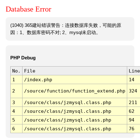
Database Error
(1040) 365建站错误警告：连接数据库失败，可能的原
因：1、数据库密码不对; 2、mysql未启动。
PHP Debug
No.
File
Line
1
/index.php
14
2
/source/function/function_extend.php
324
3
/source/class/jzmysql.class.php
211
4
/source/class/jzmysql.class.php
62
5
/source/class/jzmysql.class.php
94
6
/source/class/jzmysql.class.php
76