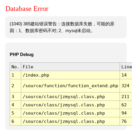
Database Error
(1040) 365建站错误警告：连接数据库失败，可能的原
因：1、数据库密码不对; 2、mysql未启动。
PHP Debug
No.
File
Line
1
/index.php
14
2
/source/function/function_extend.php
324
3
/source/class/jzmysql.class.php
211
4
/source/class/jzmysql.class.php
62
5
/source/class/jzmysql.class.php
94
6
/source/class/jzmysql.class.php
76