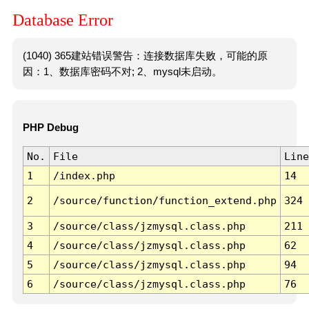
Database Error
(1040) 365建站错误警告：连接数据库失败，可能的原
因：1、数据库密码不对; 2、mysql未启动。
PHP Debug
No.
File
Line
1
/index.php
14
2
/source/function/function_extend.php
324
3
/source/class/jzmysql.class.php
211
4
/source/class/jzmysql.class.php
62
5
/source/class/jzmysql.class.php
94
6
/source/class/jzmysql.class.php
76