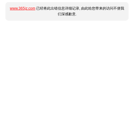
www.365jz.com
已经将此出错信息详细记录, 由此给您带来的访问不便我
们深感歉意.