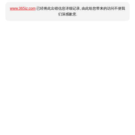
www.365jz.com
已经将此出错信息详细记录, 由此给您带来的访问不便我
们深感歉意.