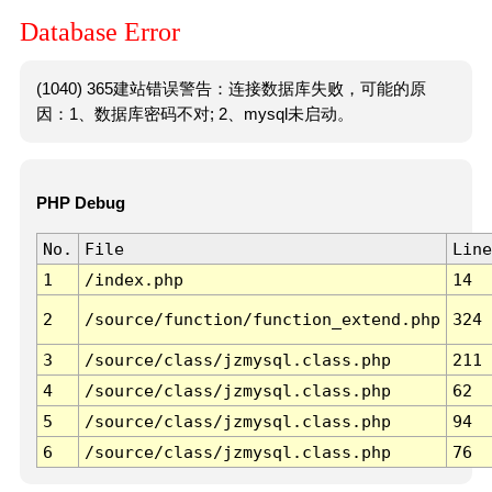
Database Error
(1040) 365建站错误警告：连接数据库失败，可能的原
因：1、数据库密码不对; 2、mysql未启动。
PHP Debug
No.
File
Line
1
/index.php
14
2
/source/function/function_extend.php
324
3
/source/class/jzmysql.class.php
211
4
/source/class/jzmysql.class.php
62
5
/source/class/jzmysql.class.php
94
6
/source/class/jzmysql.class.php
76