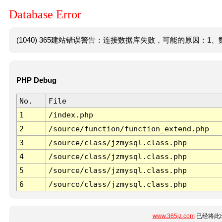
Database Error
(1040) 365建站错误警告：连接数据库失败，可能的原因：1、数
PHP Debug
No.
File
1
/index.php
2
/source/function/function_extend.php
3
/source/class/jzmysql.class.php
4
/source/class/jzmysql.class.php
5
/source/class/jzmysql.class.php
6
/source/class/jzmysql.class.php
www.365jz.com
已经将此