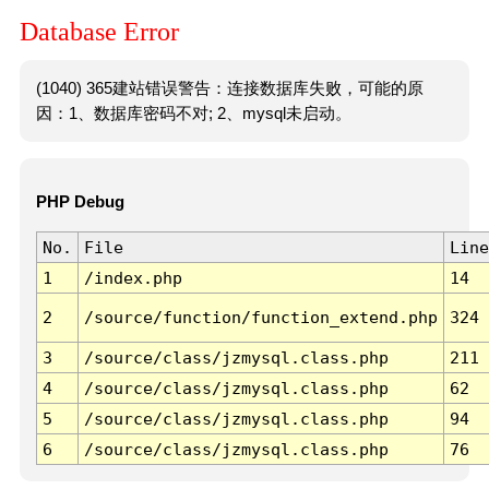
Database Error
(1040) 365建站错误警告：连接数据库失败，可能的原
因：1、数据库密码不对; 2、mysql未启动。
PHP Debug
No.
File
Line
1
/index.php
14
2
/source/function/function_extend.php
324
3
/source/class/jzmysql.class.php
211
4
/source/class/jzmysql.class.php
62
5
/source/class/jzmysql.class.php
94
6
/source/class/jzmysql.class.php
76