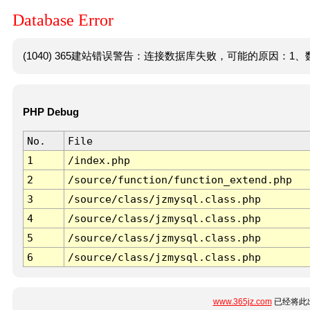
Database Error
(1040) 365建站错误警告：连接数据库失败，可能的原因：1、数
PHP Debug
No.
File
1
/index.php
2
/source/function/function_extend.php
3
/source/class/jzmysql.class.php
4
/source/class/jzmysql.class.php
5
/source/class/jzmysql.class.php
6
/source/class/jzmysql.class.php
www.365jz.com
已经将此