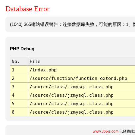
Database Error
(1040) 365建站错误警告：连接数据库失败，可能的原因：1、数
PHP Debug
No.
File
1
/index.php
2
/source/function/function_extend.php
3
/source/class/jzmysql.class.php
4
/source/class/jzmysql.class.php
5
/source/class/jzmysql.class.php
6
/source/class/jzmysql.class.php
www.365jz.com
已经将此