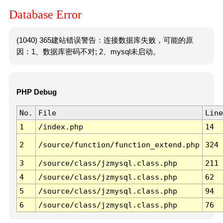
Database Error
(1040) 365建站错误警告：连接数据库失败，可能的原
因：1、数据库密码不对; 2、mysql未启动。
PHP Debug
No.
File
Line
1
/index.php
14
2
/source/function/function_extend.php
324
3
/source/class/jzmysql.class.php
211
4
/source/class/jzmysql.class.php
62
5
/source/class/jzmysql.class.php
94
6
/source/class/jzmysql.class.php
76