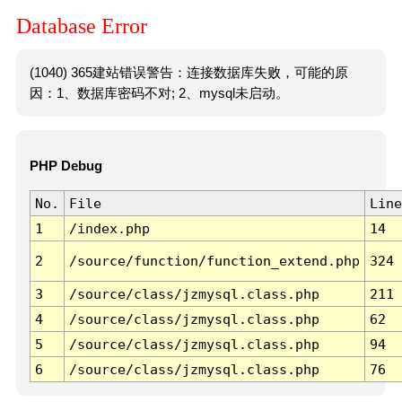
Database Error
(1040) 365建站错误警告：连接数据库失败，可能的原
因：1、数据库密码不对; 2、mysql未启动。
PHP Debug
No.
File
Line
1
/index.php
14
2
/source/function/function_extend.php
324
3
/source/class/jzmysql.class.php
211
4
/source/class/jzmysql.class.php
62
5
/source/class/jzmysql.class.php
94
6
/source/class/jzmysql.class.php
76