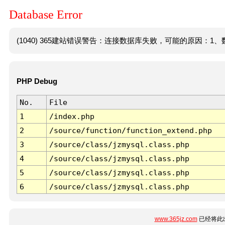
Database Error
(1040) 365建站错误警告：连接数据库失败，可能的原因：1、数
PHP Debug
No.
File
1
/index.php
2
/source/function/function_extend.php
3
/source/class/jzmysql.class.php
4
/source/class/jzmysql.class.php
5
/source/class/jzmysql.class.php
6
/source/class/jzmysql.class.php
www.365jz.com
已经将此