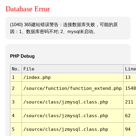
Database Error
(1040) 365建站错误警告：连接数据库失败，可能的原
因：1、数据库密码不对; 2、mysql未启动。
PHP Debug
No.
File
Line
1
/index.php
13
2
/source/function/function_extend.php
1548
3
/source/class/jzmysql.class.php
211
4
/source/class/jzmysql.class.php
62
5
/source/class/jzmysql.class.php
94