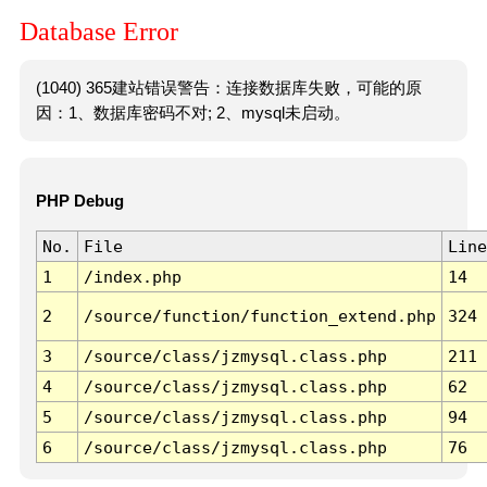
Database Error
(1040) 365建站错误警告：连接数据库失败，可能的原
因：1、数据库密码不对; 2、mysql未启动。
PHP Debug
No.
File
Line
1
/index.php
14
2
/source/function/function_extend.php
324
3
/source/class/jzmysql.class.php
211
4
/source/class/jzmysql.class.php
62
5
/source/class/jzmysql.class.php
94
6
/source/class/jzmysql.class.php
76