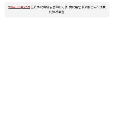
www.365jz.com
已经将此出错信息详细记录, 由此给您带来的访问不便我
们深感歉意.