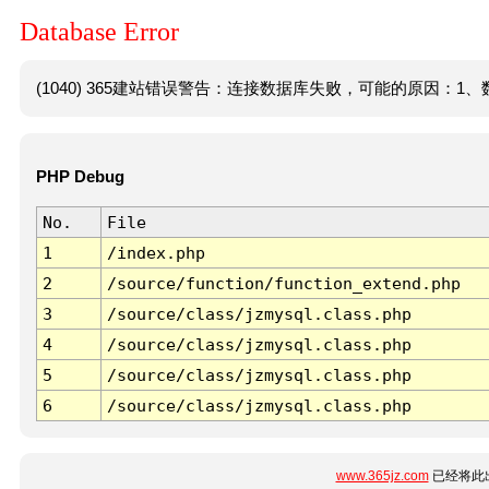
Database Error
(1040) 365建站错误警告：连接数据库失败，可能的原因：1、数
PHP Debug
No.
File
1
/index.php
2
/source/function/function_extend.php
3
/source/class/jzmysql.class.php
4
/source/class/jzmysql.class.php
5
/source/class/jzmysql.class.php
6
/source/class/jzmysql.class.php
www.365jz.com
已经将此