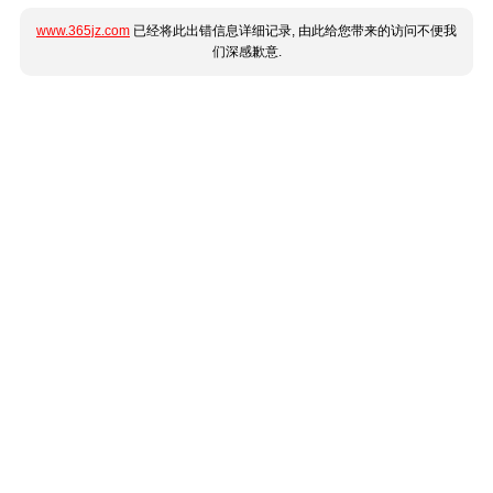
www.365jz.com
已经将此出错信息详细记录, 由此给您带来的访问不便我
们深感歉意.