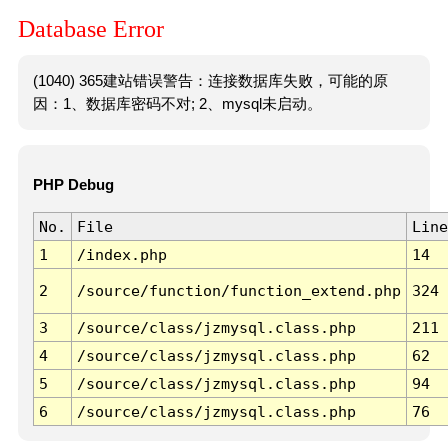
Database Error
(1040) 365建站错误警告：连接数据库失败，可能的原
因：1、数据库密码不对; 2、mysql未启动。
PHP Debug
No.
File
Line
1
/index.php
14
2
/source/function/function_extend.php
324
3
/source/class/jzmysql.class.php
211
4
/source/class/jzmysql.class.php
62
5
/source/class/jzmysql.class.php
94
6
/source/class/jzmysql.class.php
76