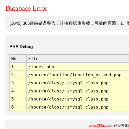
Database Error
(1040) 365建站错误警告：连接数据库失败，可能的原因：1、数
PHP Debug
No.
File
1
/index.php
2
/source/function/function_extend.php
3
/source/class/jzmysql.class.php
4
/source/class/jzmysql.class.php
5
/source/class/jzmysql.class.php
6
/source/class/jzmysql.class.php
www.365jz.com
已经将此