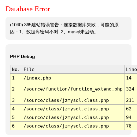
Database Error
(1040) 365建站错误警告：连接数据库失败，可能的原
因：1、数据库密码不对; 2、mysql未启动。
PHP Debug
No.
File
Line
1
/index.php
14
2
/source/function/function_extend.php
324
3
/source/class/jzmysql.class.php
211
4
/source/class/jzmysql.class.php
62
5
/source/class/jzmysql.class.php
94
6
/source/class/jzmysql.class.php
76