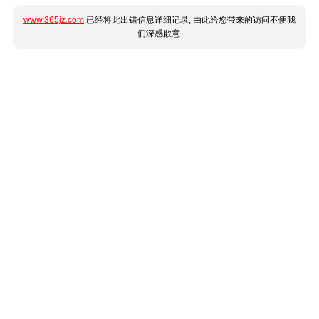
www.365jz.com
已经将此出错信息详细记录, 由此给您带来的访问不便我
们深感歉意.