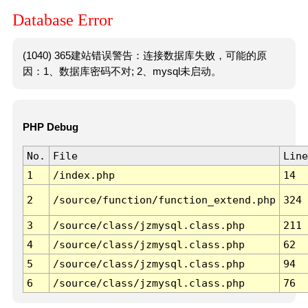
Database Error
(1040) 365建站错误警告：连接数据库失败，可能的原
因：1、数据库密码不对; 2、mysql未启动。
PHP Debug
No.
File
Line
1
/index.php
14
2
/source/function/function_extend.php
324
3
/source/class/jzmysql.class.php
211
4
/source/class/jzmysql.class.php
62
5
/source/class/jzmysql.class.php
94
6
/source/class/jzmysql.class.php
76