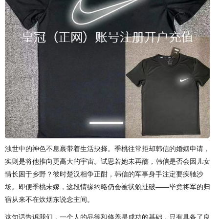
浊世中的神色不息裹带着生活抉择。季桃往常拒却韩信的婚姻申请，
实则是将他推向更高大的宇宙。试思若她未再醮，韩信是否会因儿女
情长困于乡野？彼时楚汉相争正酣，韩信的军事身手注定要疾驰沙
场。即便季桃未嫁，这段情缘约略仍会被状貌扯破——毕竟将军的归
宿从来不在炊烟东说念主间。
这句话告诉我们，一个人的品德和修养是成功的基础，只有具备了良