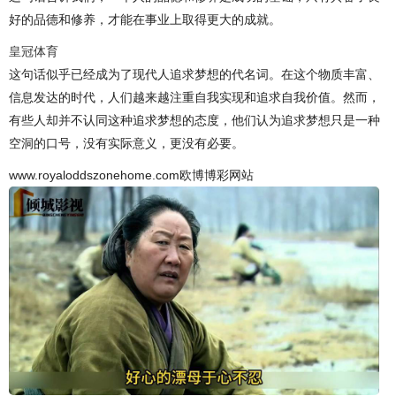
好的品德和修养，才能在事业上取得更大的成就。
皇冠体育
这句话似乎已经成为了现代人追求梦想的代名词。在这个物质丰富、
信息发达的时代，人们越来越注重自我实现和追求自我价值。然而，
有些人却并不认同这种追求梦想的态度，他们认为追求梦想只是一种
空洞的口号，没有实际意义，更没有必要。
www.royaloddszonehome.com欧博博彩网站