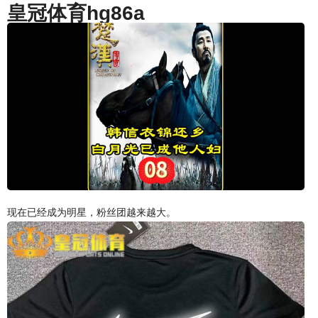
皇冠体育hg86a
现在已经成为明星，粉丝团越来越大。