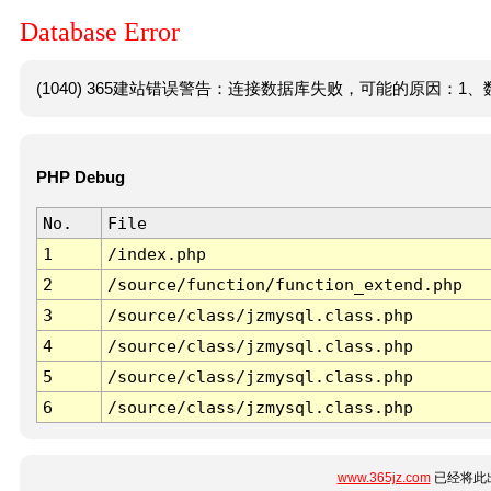
Database Error
(1040) 365建站错误警告：连接数据库失败，可能的原因：1、数
PHP Debug
No.
File
1
/index.php
2
/source/function/function_extend.php
3
/source/class/jzmysql.class.php
4
/source/class/jzmysql.class.php
5
/source/class/jzmysql.class.php
6
/source/class/jzmysql.class.php
www.365jz.com
已经将此