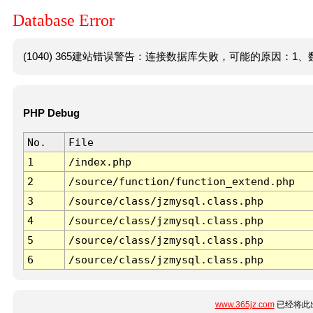
Database Error
(1040) 365建站错误警告：连接数据库失败，可能的原因：1、数
PHP Debug
No.
File
1
/index.php
2
/source/function/function_extend.php
3
/source/class/jzmysql.class.php
4
/source/class/jzmysql.class.php
5
/source/class/jzmysql.class.php
6
/source/class/jzmysql.class.php
www.365jz.com
已经将此