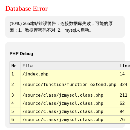
Database Error
(1040) 365建站错误警告：连接数据库失败，可能的原
因：1、数据库密码不对; 2、mysql未启动。
PHP Debug
No.
File
Line
1
/index.php
14
2
/source/function/function_extend.php
324
3
/source/class/jzmysql.class.php
211
4
/source/class/jzmysql.class.php
62
5
/source/class/jzmysql.class.php
94
6
/source/class/jzmysql.class.php
76