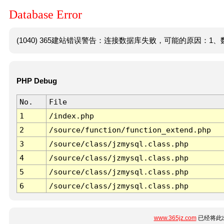
Database Error
(1040) 365建站错误警告：连接数据库失败，可能的原因：1、数
PHP Debug
No.
File
1
/index.php
2
/source/function/function_extend.php
3
/source/class/jzmysql.class.php
4
/source/class/jzmysql.class.php
5
/source/class/jzmysql.class.php
6
/source/class/jzmysql.class.php
www.365jz.com
已经将此