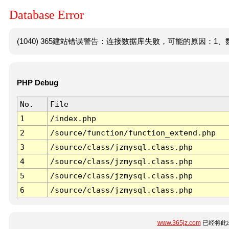
Database Error
(1040) 365建站错误警告：连接数据库失败，可能的原因：1、数
PHP Debug
No.
File
1
/index.php
2
/source/function/function_extend.php
3
/source/class/jzmysql.class.php
4
/source/class/jzmysql.class.php
5
/source/class/jzmysql.class.php
6
/source/class/jzmysql.class.php
www.365jz.com
已经将此