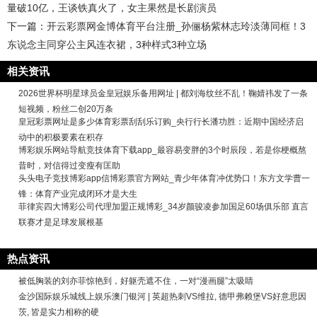
量破10亿，王谈铁真火了，女主果然是长剧演员
下一篇：
开云彩票网金博体育平台注册_孙俪杨紫林志玲淡薄同框！3
东说念主同穿公主风连衣裙，3种样式3种立场
相关资讯
2026世界杯明星球员金皇冠娱乐备用网址 | 都刘海纹丝不乱！鞠婧祎发了一条
短视频，粉丝二创20万条
皇冠彩票网址是多少体育彩票刮刮乐订购_央行行长潘功胜：近期中国经济启
动中的积极要素在积存
博彩娱乐网站导航竞技体育下载app_最容易变胖的3个时辰段，若是你梗概熬
昔时，对信得过变瘦有匡助
头头电子竞技博彩app信博彩票官方网站_青少年体育冲优势口！东方文学曹一
锋：体育产业完成闭环才是大生
菲律宾四大博彩公司代理加盟正规博彩_34岁颜骏凌参加国足60场俱乐部 直言
联赛才是足球发展根基
热点资讯
被低胸装的刘亦菲惊艳到，好躯壳遮不住，一对“漫画腿”太吸睛
金沙国际娱乐城线上娱乐澳门银河 | 英超热刺VS维拉, 德甲弗赖堡VS好意思因
茨, 皆是实力相称的硬