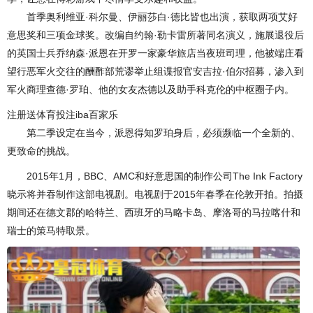
首季奥利维亚·科尔曼、伊丽莎白·德比皆也出演，获取两项艾好
意思奖和三项金球奖。改编自约翰·勒卡雷所著同名演义，施展退役后
的英国士兵乔纳森·派恩在开罗一家豪华旅店当夜班司理，他被端庄看
望行恶军火交往的酬酢部荒谬举止组谍报官安吉拉·伯尔招募，渗入到
军火商理查德·罗珀、他的女友杰德以及助手科克伦的中枢圈子内。
注册送体育投注iba百家乐
第二季设定在当今，派恩得知罗珀身后，必须濒临一个全新的、
更致命的挑战。
2015年1月，BBC、AMC和好意思国的制作公司The Ink Factory
晓示将并吞制作这部电视剧。电视剧于2015年春季在伦敦开拍。拍摄
期间还在德文郡的哈特兰、西班牙的马略卡岛、摩洛哥的马拉喀什和
瑞士的策马特取景。