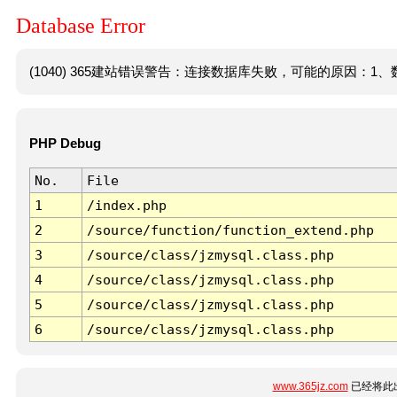
Database Error
(1040) 365建站错误警告：连接数据库失败，可能的原因：1、数
PHP Debug
No.
File
1
/index.php
2
/source/function/function_extend.php
3
/source/class/jzmysql.class.php
4
/source/class/jzmysql.class.php
5
/source/class/jzmysql.class.php
6
/source/class/jzmysql.class.php
www.365jz.com
已经将此