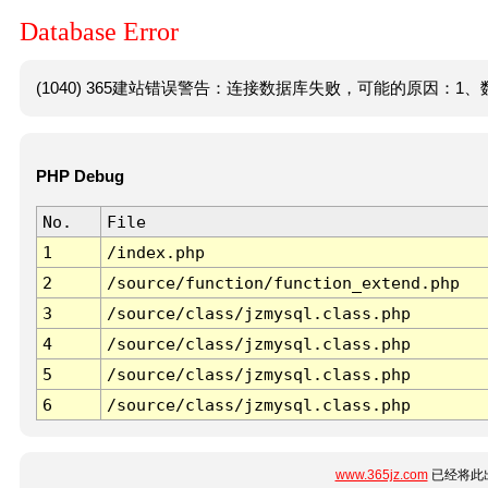
Database Error
(1040) 365建站错误警告：连接数据库失败，可能的原因：1、数
PHP Debug
No.
File
1
/index.php
2
/source/function/function_extend.php
3
/source/class/jzmysql.class.php
4
/source/class/jzmysql.class.php
5
/source/class/jzmysql.class.php
6
/source/class/jzmysql.class.php
www.365jz.com
已经将此