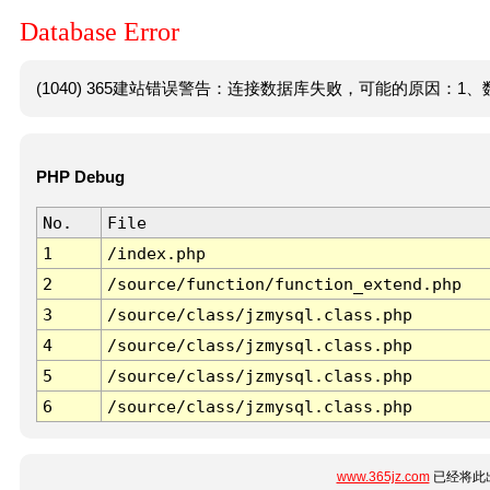
Database Error
(1040) 365建站错误警告：连接数据库失败，可能的原因：1、数
PHP Debug
No.
File
1
/index.php
2
/source/function/function_extend.php
3
/source/class/jzmysql.class.php
4
/source/class/jzmysql.class.php
5
/source/class/jzmysql.class.php
6
/source/class/jzmysql.class.php
www.365jz.com
已经将此