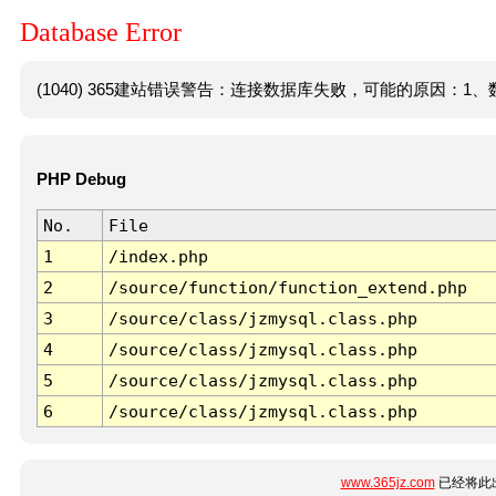
Database Error
(1040) 365建站错误警告：连接数据库失败，可能的原因：1、数
PHP Debug
No.
File
1
/index.php
2
/source/function/function_extend.php
3
/source/class/jzmysql.class.php
4
/source/class/jzmysql.class.php
5
/source/class/jzmysql.class.php
6
/source/class/jzmysql.class.php
www.365jz.com
已经将此