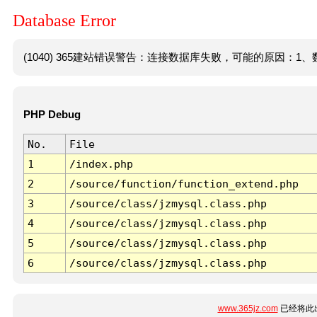
Database Error
(1040) 365建站错误警告：连接数据库失败，可能的原因：1、数
PHP Debug
No.
File
1
/index.php
2
/source/function/function_extend.php
3
/source/class/jzmysql.class.php
4
/source/class/jzmysql.class.php
5
/source/class/jzmysql.class.php
6
/source/class/jzmysql.class.php
www.365jz.com
已经将此