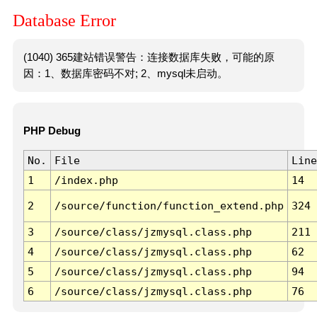
Database Error
(1040) 365建站错误警告：连接数据库失败，可能的原
因：1、数据库密码不对; 2、mysql未启动。
PHP Debug
No.
File
Line
1
/index.php
14
2
/source/function/function_extend.php
324
3
/source/class/jzmysql.class.php
211
4
/source/class/jzmysql.class.php
62
5
/source/class/jzmysql.class.php
94
6
/source/class/jzmysql.class.php
76