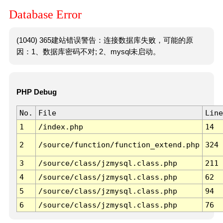
Database Error
(1040) 365建站错误警告：连接数据库失败，可能的原
因：1、数据库密码不对; 2、mysql未启动。
PHP Debug
No.
File
Line
1
/index.php
14
2
/source/function/function_extend.php
324
3
/source/class/jzmysql.class.php
211
4
/source/class/jzmysql.class.php
62
5
/source/class/jzmysql.class.php
94
6
/source/class/jzmysql.class.php
76