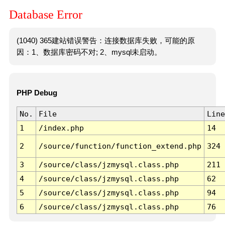
Database Error
(1040) 365建站错误警告：连接数据库失败，可能的原
因：1、数据库密码不对; 2、mysql未启动。
PHP Debug
No.
File
Line
1
/index.php
14
2
/source/function/function_extend.php
324
3
/source/class/jzmysql.class.php
211
4
/source/class/jzmysql.class.php
62
5
/source/class/jzmysql.class.php
94
6
/source/class/jzmysql.class.php
76