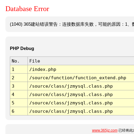
Database Error
(1040) 365建站错误警告：连接数据库失败，可能的原因：1、数
PHP Debug
No.
File
1
/index.php
2
/source/function/function_extend.php
3
/source/class/jzmysql.class.php
4
/source/class/jzmysql.class.php
5
/source/class/jzmysql.class.php
6
/source/class/jzmysql.class.php
www.365jz.com
已经将此