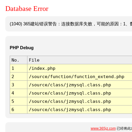
Database Error
(1040) 365建站错误警告：连接数据库失败，可能的原因：1、数
PHP Debug
No.
File
1
/index.php
2
/source/function/function_extend.php
3
/source/class/jzmysql.class.php
4
/source/class/jzmysql.class.php
5
/source/class/jzmysql.class.php
6
/source/class/jzmysql.class.php
www.365jz.com
已经将此