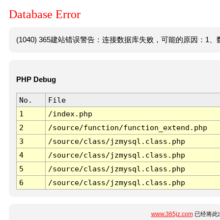
Database Error
(1040) 365建站错误警告：连接数据库失败，可能的原因：1、数
PHP Debug
No.
File
1
/index.php
2
/source/function/function_extend.php
3
/source/class/jzmysql.class.php
4
/source/class/jzmysql.class.php
5
/source/class/jzmysql.class.php
6
/source/class/jzmysql.class.php
www.365jz.com
已经将此