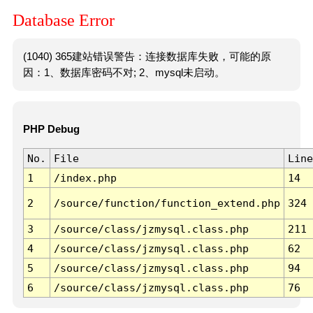
Database Error
(1040) 365建站错误警告：连接数据库失败，可能的原
因：1、数据库密码不对; 2、mysql未启动。
PHP Debug
No.
File
Line
1
/index.php
14
2
/source/function/function_extend.php
324
3
/source/class/jzmysql.class.php
211
4
/source/class/jzmysql.class.php
62
5
/source/class/jzmysql.class.php
94
6
/source/class/jzmysql.class.php
76