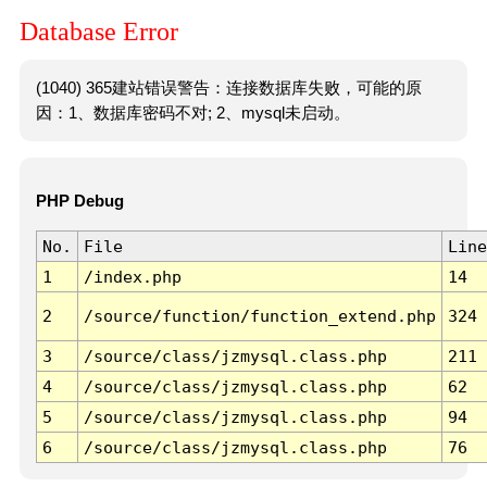
Database Error
(1040) 365建站错误警告：连接数据库失败，可能的原
因：1、数据库密码不对; 2、mysql未启动。
PHP Debug
No.
File
Line
1
/index.php
14
2
/source/function/function_extend.php
324
3
/source/class/jzmysql.class.php
211
4
/source/class/jzmysql.class.php
62
5
/source/class/jzmysql.class.php
94
6
/source/class/jzmysql.class.php
76