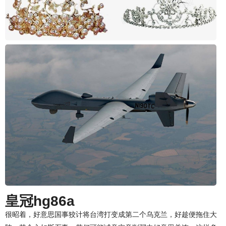
皇冠hg86a
很昭着，好意思国事狡计将台湾打变成第二个乌克兰，好趁便拖住大