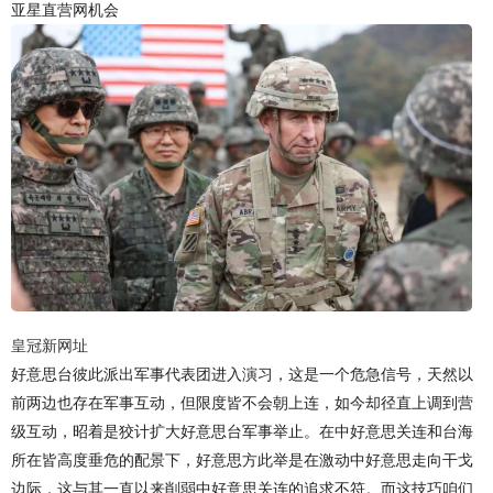
亚星直营网机会
皇冠新网址
好意思台彼此派出军事代表团进入演习，这是一个危急信号，天然以
前两边也存在军事互动，但限度皆不会朝上连，如今却径直上调到营
级互动，昭着是狡计扩大好意思台军事举止。在中好意思关连和台海
所在皆高度垂危的配景下，好意思方此举是在激动中好意思走向干戈
边际，这与其一直以来削弱中好意思关连的追求不符。而这技巧咱们