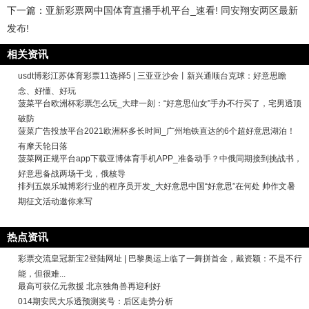
下一篇：
亚新彩票网中国体育直播手机平台_速看! 同安翔安两区最新
发布!
相关资讯
usdt博彩江苏体育彩票11选择5 | 三亚亚沙会丨新兴通顺台克球：好意思瞻
念、好懂、好玩
菠菜平台欧洲杯彩票怎么玩_大肆一刻：“好意思仙女”手办不行买了，宅男透顶
破防
菠菜广告投放平台2021欧洲杯多长时间_广州地铁直达的6个超好意思湖泊！
有摩天轮日落
菠菜网正规平台app下载亚博体育手机APP_准备动手？中俄同期接到挑战书，
好意思备战两场干戈，俄核导
排列五娱乐城博彩行业的程序员开发_大好意思中国“好意思”在何处 帅作文暑
期征文活动邀你来写
热点资讯
彩票交流皇冠新宝2登陆网址 | 巴黎奥运上临了一舞拼首金，戴资颖：不是不行
能，但很难...
最高可获亿元救援 北京独角兽再迎利好
014期安民大乐透预测奖号：后区走势分析