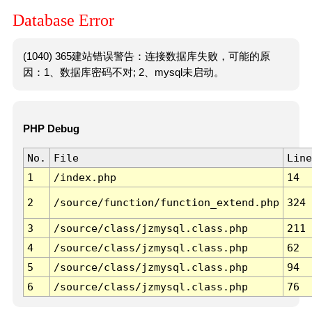
Database Error
(1040) 365建站错误警告：连接数据库失败，可能的原
因：1、数据库密码不对; 2、mysql未启动。
PHP Debug
No.
File
Line
1
/index.php
14
2
/source/function/function_extend.php
324
3
/source/class/jzmysql.class.php
211
4
/source/class/jzmysql.class.php
62
5
/source/class/jzmysql.class.php
94
6
/source/class/jzmysql.class.php
76