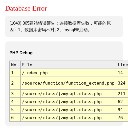
Database Error
(1040) 365建站错误警告：连接数据库失败，可能的原
因：1、数据库密码不对; 2、mysql未启动。
PHP Debug
No.
File
Line
1
/index.php
14
2
/source/function/function_extend.php
324
3
/source/class/jzmysql.class.php
211
4
/source/class/jzmysql.class.php
62
5
/source/class/jzmysql.class.php
94
6
/source/class/jzmysql.class.php
76