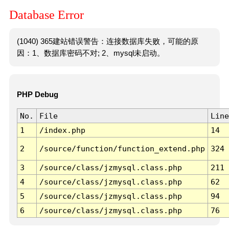
Database Error
(1040) 365建站错误警告：连接数据库失败，可能的原
因：1、数据库密码不对; 2、mysql未启动。
PHP Debug
No.
File
Line
1
/index.php
14
2
/source/function/function_extend.php
324
3
/source/class/jzmysql.class.php
211
4
/source/class/jzmysql.class.php
62
5
/source/class/jzmysql.class.php
94
6
/source/class/jzmysql.class.php
76