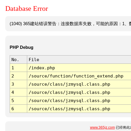
Database Error
(1040) 365建站错误警告：连接数据库失败，可能的原因：1、数
PHP Debug
No.
File
1
/index.php
2
/source/function/function_extend.php
3
/source/class/jzmysql.class.php
4
/source/class/jzmysql.class.php
5
/source/class/jzmysql.class.php
6
/source/class/jzmysql.class.php
www.365jz.com
已经将此