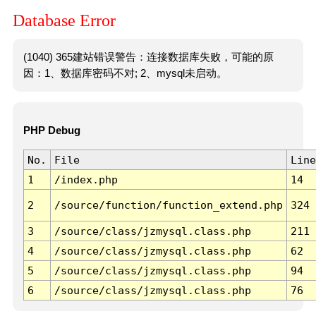
Database Error
(1040) 365建站错误警告：连接数据库失败，可能的原
因：1、数据库密码不对; 2、mysql未启动。
PHP Debug
No.
File
Line
1
/index.php
14
2
/source/function/function_extend.php
324
3
/source/class/jzmysql.class.php
211
4
/source/class/jzmysql.class.php
62
5
/source/class/jzmysql.class.php
94
6
/source/class/jzmysql.class.php
76