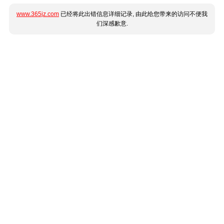
www.365jz.com
已经将此出错信息详细记录, 由此给您带来的访问不便我
们深感歉意.