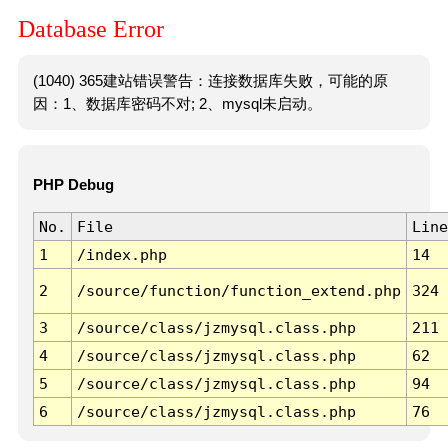
Database Error
(1040) 365建站错误警告：连接数据库失败，可能的原
因：1、数据库密码不对; 2、mysql未启动。
PHP Debug
No.
File
Line
1
/index.php
14
2
/source/function/function_extend.php
324
3
/source/class/jzmysql.class.php
211
4
/source/class/jzmysql.class.php
62
5
/source/class/jzmysql.class.php
94
6
/source/class/jzmysql.class.php
76