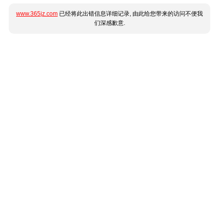
www.365jz.com
已经将此出错信息详细记录, 由此给您带来的访问不便我
们深感歉意.