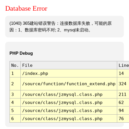
Database Error
(1040) 365建站错误警告：连接数据库失败，可能的原
因：1、数据库密码不对; 2、mysql未启动。
PHP Debug
No.
File
Line
1
/index.php
14
2
/source/function/function_extend.php
324
3
/source/class/jzmysql.class.php
211
4
/source/class/jzmysql.class.php
62
5
/source/class/jzmysql.class.php
94
6
/source/class/jzmysql.class.php
76