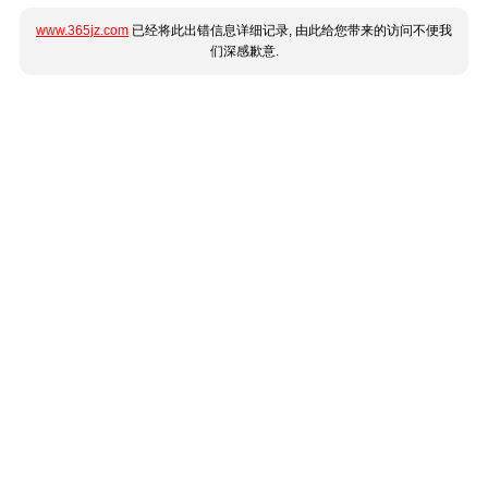
www.365jz.com
已经将此出错信息详细记录, 由此给您带来的访问不便我
们深感歉意.