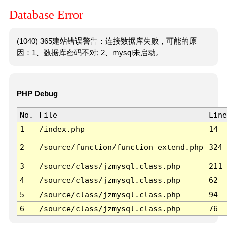
Database Error
(1040) 365建站错误警告：连接数据库失败，可能的原
因：1、数据库密码不对; 2、mysql未启动。
PHP Debug
No.
File
Line
1
/index.php
14
2
/source/function/function_extend.php
324
3
/source/class/jzmysql.class.php
211
4
/source/class/jzmysql.class.php
62
5
/source/class/jzmysql.class.php
94
6
/source/class/jzmysql.class.php
76