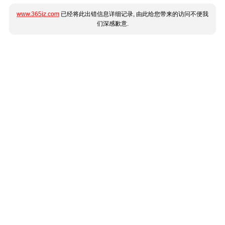
www.365jz.com
已经将此出错信息详细记录, 由此给您带来的访问不便我
们深感歉意.